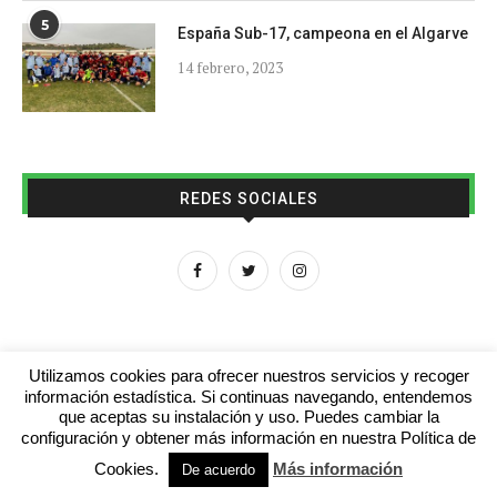
5
España Sub-17, campeona en el Algarve
14 febrero, 2023
REDES SOCIALES
Utilizamos cookies para ofrecer nuestros servicios y recoger
información estadística. Si continuas navegando, entendemos
que aceptas su instalación y uso. Puedes cambiar la
Aviso legal
Contacto
Colabora con nosotros
configuración y obtener más información en nuestra Política de
Cookies.
Más información
© 2016 - futboljuvenil.es
De acuerdo