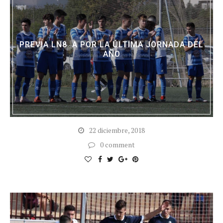
PREVIA LN8. A POR LA ÚLTIMA JORNADA DEL
AÑO
22 diciembre, 2018
0 comment