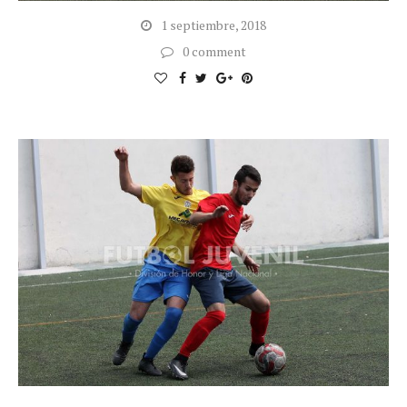
1 septiembre, 2018
0 comment