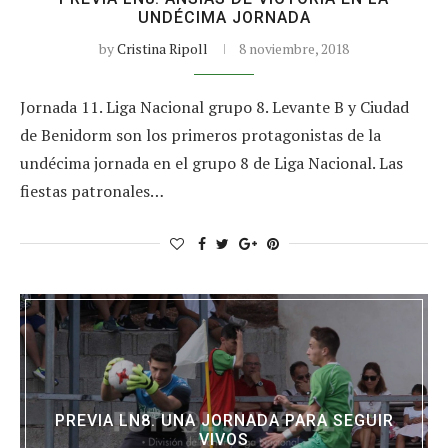
UNDÉCIMA JORNADA
by
Cristina Ripoll
8 noviembre, 2018
Jornada 11. Liga Nacional grupo 8. Levante B y Ciudad
de Benidorm son los primeros protagonistas de la
undécima jornada en el grupo 8 de Liga Nacional. Las
fiestas patronales…
PREVIA LN8. UNA JORNADA PARA SEGUIR
VIVOS