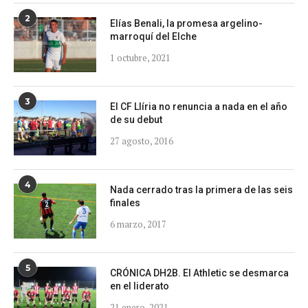
2
Elías Benali, la promesa argelino-
marroquí del Elche
1 octubre, 2021
3
El CF Llíria no renuncia a nada en el año
de su debut
27 agosto, 2016
4
Nada cerrado tras la primera de las seis
finales
6 marzo, 2017
5
CRÓNICA DH2B. El Athletic se desmarca
en el liderato
21 enero, 2021