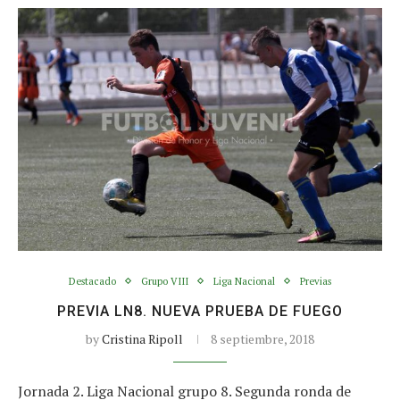
Destacado
Grupo VIII
Liga Nacional
Previas
PREVIA LN8. NUEVA PRUEBA DE FUEGO
by
Cristina Ripoll
8 septiembre, 2018
Jornada 2. Liga Nacional grupo 8. Segunda ronda de