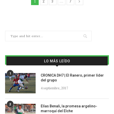
1
…
2
3
7
LO MÁS LEÍDO
1
CRONICA DH7 | El Ranero, primer líder
del grupo
4 septiembre, 2017
2
Elías Benali, la promesa argelino-
marroquí del Elche