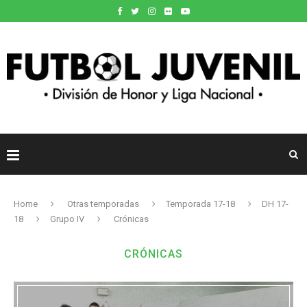
Home
Otras temporadas
Temporada 17-18
DH 17-
18
Grupo IV
Crónicas
CRÓNICAS