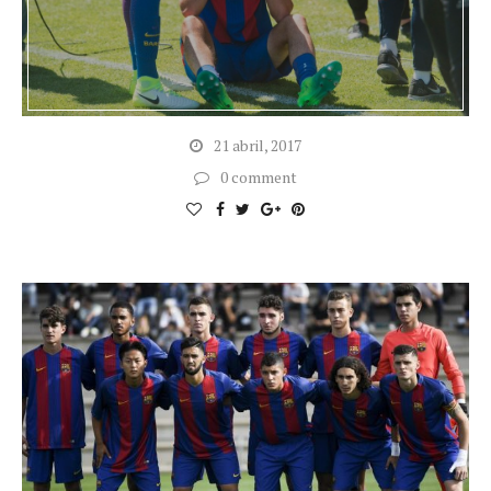
21 abril, 2017
0 comment