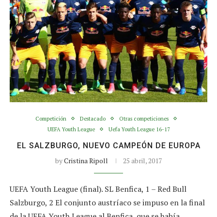
Competición
Destacado
Otras competiciones
UEFA Youth League
Uefa Youth League 16-17
EL SALZBURGO, NUEVO CAMPEÓN DE EUROPA
by
Cristina Ripoll
25 abril, 2017
UEFA Youth League (final). SL Benfica, 1 – Red Bull
Salzburgo, 2 El conjunto austríaco se impuso en la final
de la UEFA Youth League al Benfica, que se había…