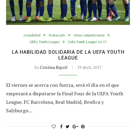
Actualidad
Destacado
Otras competiciones
UEFA Youth League
Uefa Youth League 16-17
LA HABILIDAD SOLIDARIA DE LA UEFA YOUTH
LEAGUE
by
Cristina Ripoll
19 abril, 2017
El viernes se acerca con fuerza, será el día en el que
empezará a disputarse la Final Four de la UEFA Youth
League. FC Barcelona, Real Madrid, Benfica y
Salzburgo…