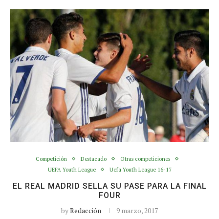
Competición
Destacado
Otras competiciones
UEFA Youth League
Uefa Youth League 16-17
EL REAL MADRID SELLA SU PASE PARA LA FINAL
FOUR
by
Redacción
9 marzo, 2017