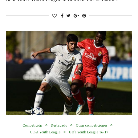
Competición
Destacado
Otras competiciones
UEFA Youth League
Uefa Youth League 16-17