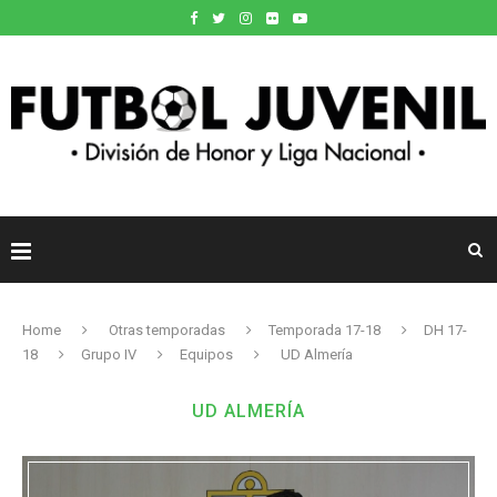
Home
Otras temporadas
Temporada 17-18
DH 17-
18
Grupo IV
Equipos
UD Almería
UD ALMERÍA