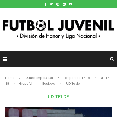
Home
Otras temporadas
Temporada 17-18
DH 17-
18
Grupo VI
Equipos
UD Telde
UD TELDE