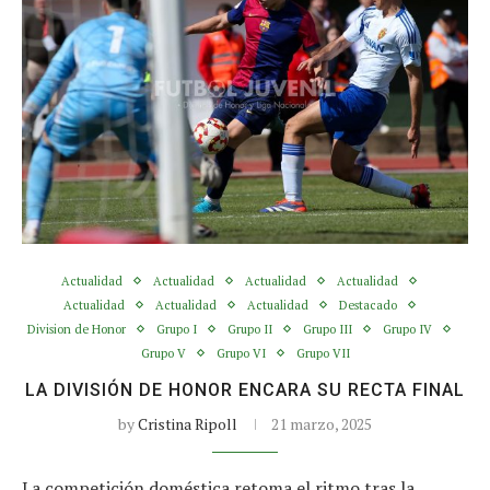
Actualidad
Actualidad
Actualidad
Actualidad
Actualidad
Actualidad
Actualidad
Destacado
Division de Honor
Grupo I
Grupo II
Grupo III
Grupo IV
Grupo V
Grupo VI
Grupo VII
LA DIVISIÓN DE HONOR ENCARA SU RECTA FINAL
by
Cristina Ripoll
21 marzo, 2025
La competición doméstica retoma el ritmo tras la