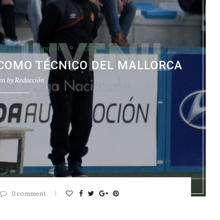
DH 17-18
Grupo III
RCD Mallorca
 COMO TÉCNICO DEL MALLORCA
en by
Redacción
0 comment