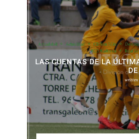
Actualidad
Actualidad
CD San Félix
Destac
RCD Mallorca
Real Be
LAS CUENTAS DE LA ÚLTIM
DE
written