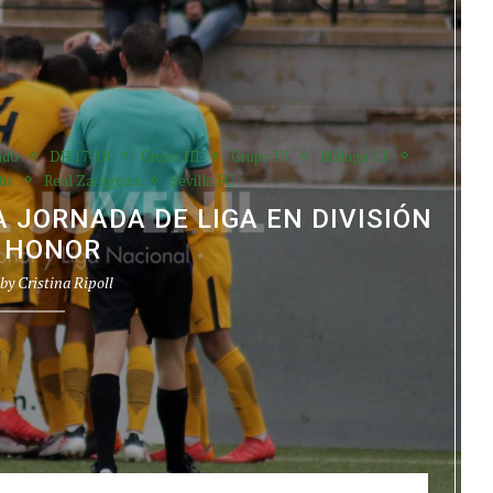
ado
DH 17-18
Grupo III
Grupo IV
Málaga CF
tis
Real Zaragoza
Sevilla FC
A JORNADA DE LIGA EN DIVISIÓN
 HONOR
 by
Cristina Ripoll