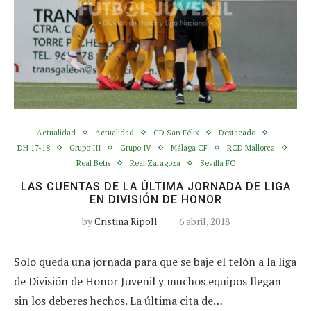
Actualidad
Actualidad
CD San Félix
Destacado
DH 17-18
Grupo III
Grupo IV
Málaga CF
RCD Mallorca
Real Betis
Real Zaragoza
Sevilla FC
LAS CUENTAS DE LA ÚLTIMA JORNADA DE LIGA
EN DIVISIÓN DE HONOR
by
Cristina Ripoll
6 abril, 2018
Solo queda una jornada para que se baje el telón a la liga
de División de Honor Juvenil y muchos equipos llegan
sin los deberes hechos. La última cita de…