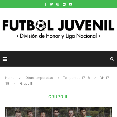
Home
Otras temporadas
Temporada 17-18
DH 17-
18
Grupo III
GRUPO III