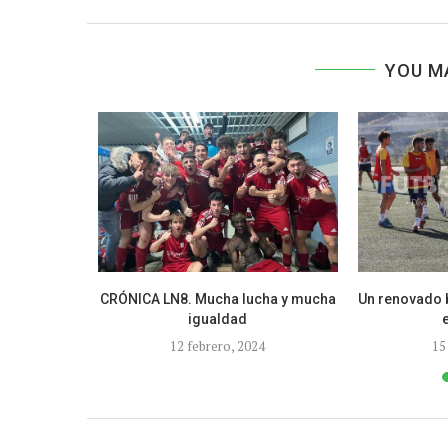
YOU M
ación del
CRÓNICA LN8. Mucha lucha y mucha
Un renovado 
 de...
igualdad
12 febrero, 2024
15