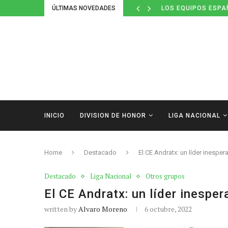
ÚLTIMAS NOVEDADES
LOS EQUIPOS ESPA
INICIO
DIVISION DE HONOR
LIGA NACIONAL
Home
Destacado
El CE Andratx: un líder inesper
Destacado
Liga Nacional
Otros grupos
El CE Andratx: un líder inespe
written by
Alvaro Moreno
6 octubre, 2022