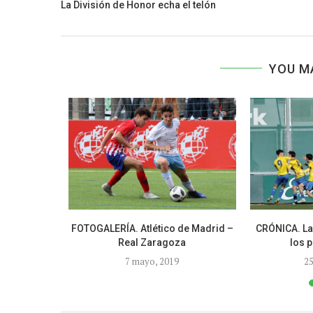
La División de Honor echa el telón
YOU M
ba al Atleti
FOTOGALERÍA. Atlético de Madrid –
CRÓNICA. L
Real Zaragoza
los p
4
7 mayo, 2019
25