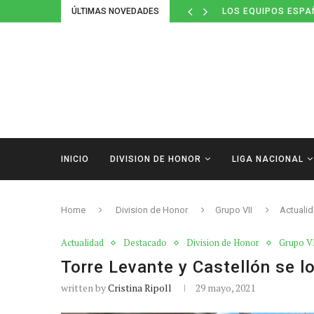
LOS EQUIPOS ESPA
ÚLTIMAS NOVEDADES
DEFINIDOS LOS CAL
INICIO
DIVISION DE HONOR
LIGA NACIONAL
Home
Division de Honor
Grupo VII
Actuali
Actualidad
Destacado
Division de Honor
Grupo V
Torre Levante y Castellón se l
written by
Cristina Ripoll
29 mayo, 2021