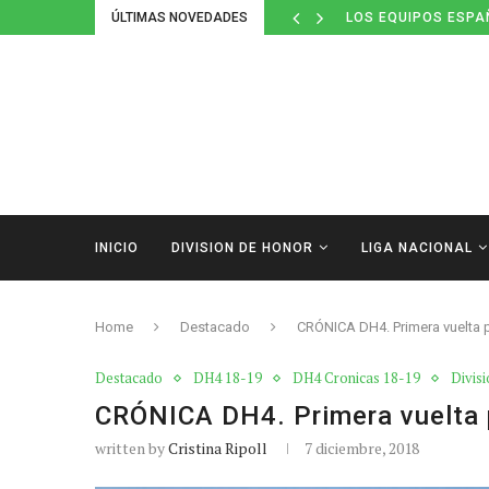
LOS EQUIPOS ESPA
ÚLTIMAS NOVEDADES
DEFINIDOS LOS CAL
INICIO
DIVISION DE HONOR
LIGA NACIONAL
Home
Destacado
CRÓNICA DH4. Primera vuelta pe
Destacado
DH4 18-19
DH4 Cronicas 18-19
Divis
CRÓNICA DH4. Primera vuelta p
written by
Cristina Ripoll
7 diciembre, 2018