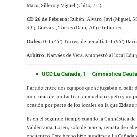
Macu, Sillero y Miguel (Chito, 71’).
CD 26 de Febrero:
Rubén; Álvaro, Javi (Miguel, 58
39’), Guevara, Torres (Dani, 70’) e Infantes.
Goles:
0-1 (45’) Torres, de penalti. 1-1 (95’) Darí
Árbitro:
Narváez de Vera. Amonestó al local Edu y 
UCD La Cañada, 1 – Gimnástica Ceuta
Partido entre dos equipos que se jugaban el salir 
una toma de contacto, con mucho respeto y un per
ocasión por parte de los locales en la que Zidane
Es en el segundo tiempo cuando la Gimnástica de 
Valderrama, Loren, solo de marca, remata de cabeza
encuentro. Este hecho hizo hundirse a La Cañada y