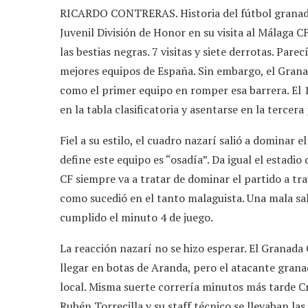
RICARDO CONTRERAS. Historia del fútbol granadino
Juvenil División de Honor en su visita al Málaga 
las bestias negras. 7 visitas y siete derrotas. Pare
mejores equipos de España. Sin embargo, el Gran
como el primer equipo en romper esa barrera. El 1-
en la tabla clasificatoria y asentarse en la tercera
Fiel a su estilo, el cuadro nazarí salió a dominar 
define este equipo es “osadía”. Da igual el estadio
CF siempre va a tratar de dominar el partido a tr
como sucedió en el tanto malaguista. Una mala sal
cumplido el minuto 4 de juego.
La reacción nazarí no se hizo esperar. El Granada 
llegar en botas de Aranda, pero el atacante gra
local. Misma suerte correría minutos más tarde Cri
Rubén Torrecilla y su staff técnico se llevaban la