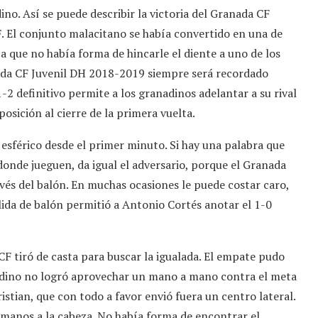
. Así se puede describir la victoria del Granada CF
CF. El conjunto malacitano se había convertido en una de
cía que no había forma de hincarle el diente a uno de los
ada CF Juvenil DH 2018-2019 siempre será recordado
2 definitivo permite a los granadinos adelantar a su rival
 posición al cierre de la primera vuelta.
el esférico desde el primer minuto. Si hay una palabra que
 donde jueguen, da igual el adversario, porque el Granada
avés del balón. En muchas ocasiones le puede costar caro,
ida de balón permitió a Antonio Cortés anotar el 1-0
CF tiró de casta para buscar la igualada. El empate pudo
nadino no logró aprovechar un mano a mano contra el meta
stian, que con todo a favor envió fuera un centro lateral.
s manos a la cabeza. No había forma de encontrar el