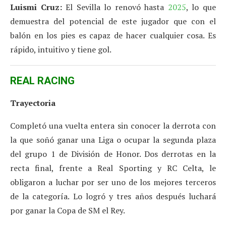
Luismi Cruz:
El Sevilla lo renovó hasta
2025
, lo que
demuestra del potencial de este jugador que con el
balón en los pies es capaz de hacer cualquier cosa. Es
rápido, intuitivo y tiene gol.
REAL RACING
Trayectoria
Completó una vuelta entera sin conocer la derrota con
la que soñó ganar una Liga o ocupar la segunda plaza
del grupo 1 de División de Honor. Dos derrotas en la
recta final, frente a Real Sporting y RC Celta, le
obligaron a luchar por ser uno de los mejores terceros
de la categoría. Lo logró y tres años después luchará
por ganar la Copa de SM el Rey.