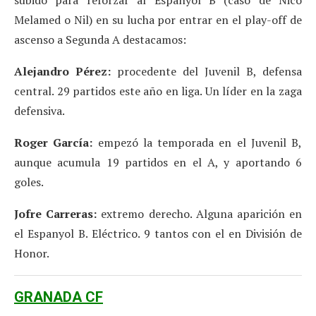
Melamed o Nil) en su lucha por entrar en el play-off de
ascenso a Segunda A destacamos:
Alejandro Pérez:
procedente del Juvenil B, defensa
central. 29 partidos este año en liga. Un líder en la zaga
defensiva.
Roger García:
empezó la temporada en el Juvenil B,
aunque acumula 19 partidos en el A, y aportando 6
goles.
Jofre Carreras:
extremo derecho. Alguna aparición en
el Espanyol B. Eléctrico. 9 tantos con el en División de
Honor.
GRANADA CF