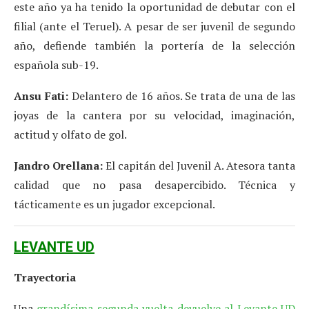
este año ya ha tenido la oportunidad de debutar con el
filial (ante el Teruel). A pesar de ser juvenil de segundo
año, defiende también la portería de la selección
española sub-19.
Ansu Fati:
Delantero de 16 años. Se trata de una de las
joyas de la cantera por su velocidad, imaginación,
actitud y olfato de gol.
Jandro Orellana:
El capitán del Juvenil A. Atesora tanta
calidad que no pasa desapercibido. Técnica y
tácticamente es un jugador excepcional.
LEVANTE UD
Trayectoria
Una
grandísima segunda vuelta devuelve al Levante UD