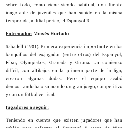
sobre todo, como viene siendo habitual, una fuente
inagotable de juveniles que han subido en la misma
temporada, al filial perico, el Espanyol B.
Entrenador:
Moisés Hurtado
Sabadell (1981). Primera experiencia importante en los
banquillos del ex.jugador (entre otros) del Espanyol,
Eibar, Olympiakos, Granada y Girona. Un comienzo
difícil, con altibajos en la primera parte de la liga,
crearon algunas dudas. Pero el equipo acabó
demostrando bajo su mando un gran juego, competitivo
y con un fútbol vertical.
Jugadores a seguir:
Teniendo en cuenta que existen jugadores que han
subido para reforzar al Espanyol B (caso de Nico