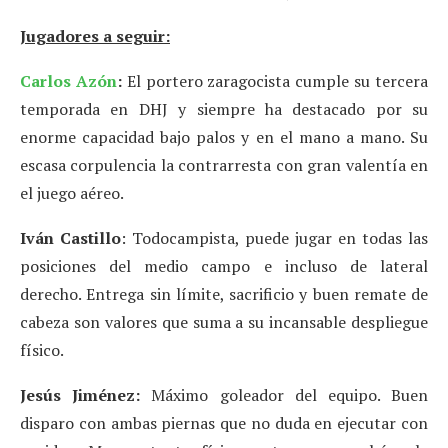
Jugadores a seguir:
Carlos Azón
:
El portero zaragocista cumple su tercera
temporada en DHJ y siempre ha destacado por su
enorme capacidad bajo palos y en el mano a mano. Su
escasa corpulencia la contrarresta con gran valentía en
el juego aéreo.
Iván Castillo
: Todocampista, puede jugar en todas las
posiciones del medio campo e incluso de lateral
derecho. Entrega sin límite, sacrificio y buen remate de
cabeza son valores que suma a su incansable despliegue
físico.
Jesús Jiménez:
Máximo goleador del equipo. Buen
disparo con ambas piernas que no duda en ejecutar con