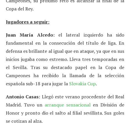
Campeones, su próximo reto es alcanzar la final de la
Copa del Rey.
Jugadores a seguir:
Juan María Alcedo:
el lateral izquierdo ha sido
fundamental en la consecución del título de liga. En
defensa es brillante al igual que en ataque, ya que en sus
inicios jugaba como extremo. Lleva tres temporadas en
el Sevilla. Tras su destacado papel en la Copa de
Campeones ha recibido la llamada de la selección
española sub-18 para jugar la
Slovakia Cup
.
Antonio Casas:
Llegó este verano procedente del Real
Madrid. Tuvo un
arranque sensacional
en División de
Honor y pronto dio el salto al filial sevillista. Sus goles
se cotizan al alza.