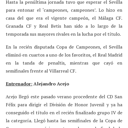
Hasta la penúltima jornada tuvo que esperar el Sevilla
para entonar el ‘campeones, campeones’. Lo hizo en
casa del que era el vigente campeón, el Málaga CF.
Granada CF y Real Betis han sido a lo largo de la
temporada sus mayores rivales en la lucha por el título.
En la recién disputada Copa de Campeones, el Sevilla
eliminó en cuartos a uno de los favoritos, el Real Madrid
en la tanda de penaltis, mientras que cayó en
semifinales frente al Villarreal CF.
Entrenador:
Alejandro Acejo
Acejo llegó este pasado verano procedente del CD San
Félix para dirigir el División de Honor Juvenil y ya ha
conseguido el título en el recién finalizado grupo IV de
la categoría. Llegó hasta las semifinales de la Copa de