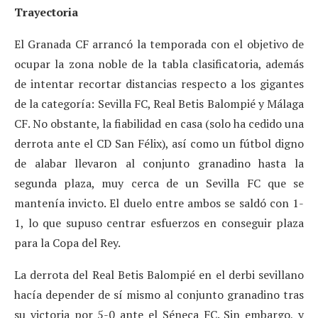
Trayectoria
El Granada CF arrancó la temporada con el objetivo de
ocupar la zona noble de la tabla clasificatoria, además
de intentar recortar distancias respecto a los gigantes
de la categoría: Sevilla FC, Real Betis Balompié y Málaga
CF. No obstante, la fiabilidad en casa (solo ha cedido una
derrota ante el CD San Félix), así como un fútbol digno
de alabar llevaron al conjunto granadino hasta la
segunda plaza, muy cerca de un Sevilla FC que se
mantenía invicto. El duelo entre ambos se saldó con 1-
1, lo que supuso centrar esfuerzos en conseguir plaza
para la Copa del Rey.
La derrota del Real Betis Balompié en el derbi sevillano
hacía depender de sí mismo al conjunto granadino tras
su victoria por 5-0 ante el Séneca FC. Sin embargo, y