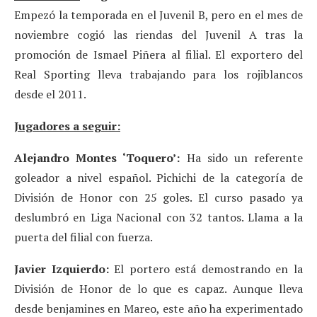
Empezó la temporada en el Juvenil B, pero en el mes de
noviembre cogió las riendas del Juvenil A tras la
promoción de Ismael Piñera al filial. El exportero del
Real Sporting lleva trabajando para los rojiblancos
desde el 2011.
Jugadores a seguir:
Alejandro Montes ‘Toquero’:
Ha sido un referente
goleador a nivel español. Pichichi de la categoría de
División de Honor con 25 goles. El curso pasado ya
deslumbró en Liga Nacional con 32 tantos. Llama a la
puerta del filial con fuerza.
Javier Izquierdo:
El portero está demostrando en la
División de Honor de lo que es capaz. Aunque lleva
desde benjamines en Mareo, este año ha experimentado