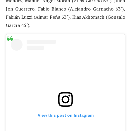
Mendes, Manuel Ángel Morán (Aleix Garrido 63´), Julen
Jon Guerrero, Fabio Blanco (Alejandro Garnacho 63´),
Fabián Luzzi (Aimar Peña 63´), Ilias Akhomach (Gonzalo
García 45´).
View this post on Instagram