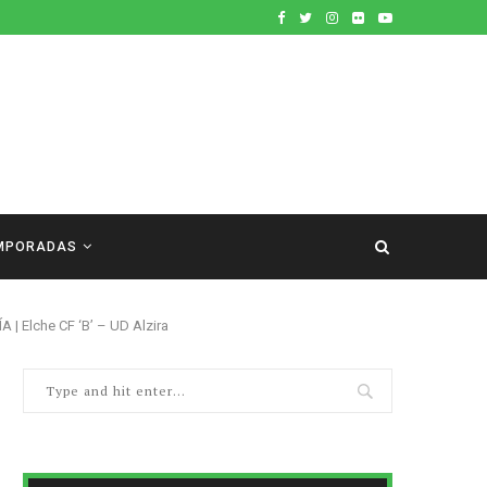
MPORADAS
| Elche CF ‘B’ – UD Alzira