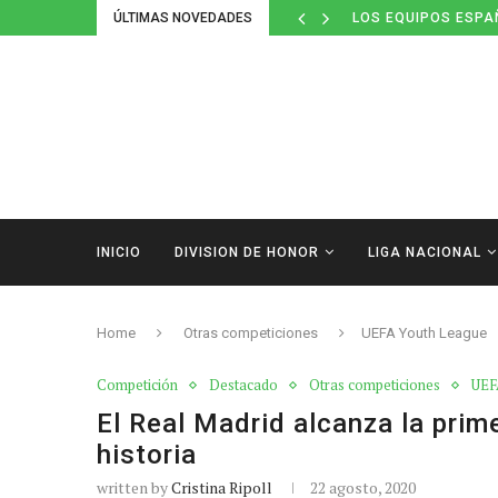
ÚLTIMAS NOVEDADES
LOS EQUIPOS ESPA
INICIO
DIVISION DE HONOR
LIGA NACIONAL
Home
Otras competiciones
UEFA Youth League
Competición
Destacado
Otras competiciones
UEF
El Real Madrid alcanza la prim
historia
written by
Cristina Ripoll
22 agosto, 2020