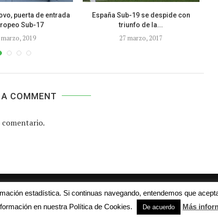
vo, puerta de entrada
España Sub-19 se despide con
uropeo Sub-17
triunfo de la...
 marzo, 2019
27 marzo, 2017
 A COMMENT
 comentario.
Aviso legal
Contacto
Colabora con nosotros
ormación estadística. Si continuas navegando, entendemos que acepta
© 2016 - futboljuvenil.es
formación en nuestra Política de Cookies.
Más infor
De acuerdo