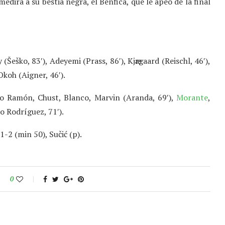
medirá a su bestia negra, el Benfica, que le apeo de la final
Šeško, 83′), Adeyemi (Prass, 86′), Kjӕrgaard (Reischl, 46′),
Okoh (Aigner, 46′).
lo Ramón, Chust, Blanco, Marvin (Aranda, 69′),
Morante
,
lo Rodríguez, 71′).
1-2 (min 50), Sučić (p).
0