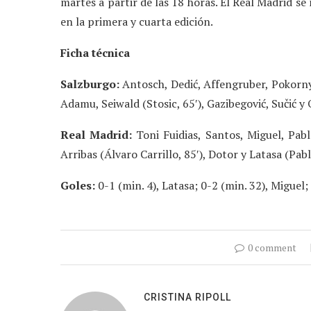
martes a partir de las 18 horas. El Real Madrid se 
en la primera y cuarta edición.
Ficha técnica
Salzburgo:
Antosch, Dedić, Affengruber, Pokorny (
Adamu, Seiwald (Stosic, 65′), Gazibegović, Sučić y 
Real Madrid:
Toni Fuidias, Santos, Miguel, Pab
Arribas (Álvaro Carrillo, 85′), Dotor y Latasa (Pab
Goles:
0-1 (min. 4), Latasa; 0-2 (min. 32), Miguel; 
0 comment
CRISTINA RIPOLL