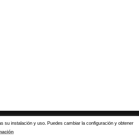
CRÓNICA UYL. El Real Madrid
Atlético de Madrid: el semifina
clasificado para la...
que nunca dejó...
7 noviembre, 2018
17 marzo, 2022
s su instalación y uso. Puedes cambiar la configuración y obtener
mación