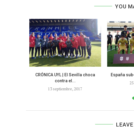
YOU M
ica su pase
CRÓNICA UYL | El Sevilla choca
España sub-
-17
contra el...
25
9
13 septiembre, 2017
LEAVE