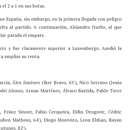
el 2 a 1 en sus botas.
e España, sin embargo, en la primera llegada con peligro
elta al partido. A continuación, Alejandro Iturbe, al que
lar parada el empate.
luto y fue claramente superior a Luxemburgo. Asedió la
a ampliar su renta.
cia, Álex Jiménez (Iker Bravo, 63′), Nico Serrano (Jesús
odri Alonso, Arnau Martínez, Álvaro Bastida, Pablo Torre
Fränz Sinner, Fabio Cerqueira, Eldin Dzogovic, Cédric
(Ruben Matheus, 64′), Diogo Monteiro, Leon Elshan, Rayan
ntunes, 82′).