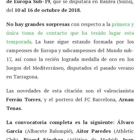
de Europa Sub-19
, que se disputará en Basilea (Suiza),
del
10 al 16 de octubre de 2018.
No hay grandes sorpresas
con respecto a la
primera y
única toma de contacto que ha tenido lugar esta
temporada
. La base sigue estando formada por los
campeones de Europa y subcampeones del Mundo sub-
17, así como la recién lograda medalla de oro en los
Juegos del Mediterráneo, disputados el pasado verano
en Tarragona.
Las novedades de esta citación son el valencianista
Ferrán Torres
, y el portero del FC Barcelona,
Arnau
Tenas
.
La
convocatoria
completa es la siguiente:
Álvaro
García
(Albacete Balompié),
Aitor Paredes
(Athletic
Club),
Ricard Sánchez
(Atlético de Madrid),
Juan