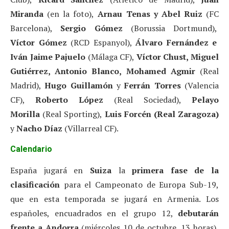
Miranda
(en la foto),
Arnau Tenas y Abel Ruiz
(FC
Barcelona),
Sergio Gómez
(Borussia Dortmund),
Víctor Gómez
(RCD Espanyol),
Álvaro Fernández
e
Iván Jaime Pajuelo
(Málaga CF),
Víctor Chust, Miguel
Gutiérrez, Antonio Blanco, Mohamed Agmir
(Real
Madrid),
Hugo Guillamón
y
Ferrán Torres
(Valencia
CF),
Roberto López
(Real Sociedad),
Pelayo
Morilla
(Real Sporting),
Luis Forcén
(Real Zaragoza)
y
Nacho Díaz
(Villarreal CF).
Calendario
España jugará en
Suiza
la
primera fase de la
clasificación
para el Campeonato de Europa Sub-19,
que en esta temporada se jugará en Armenia. Los
españoles, encuadrados en el grupo 12,
debutarán
frente a Andorra
(miércoles 10 de octubre, 13 horas),