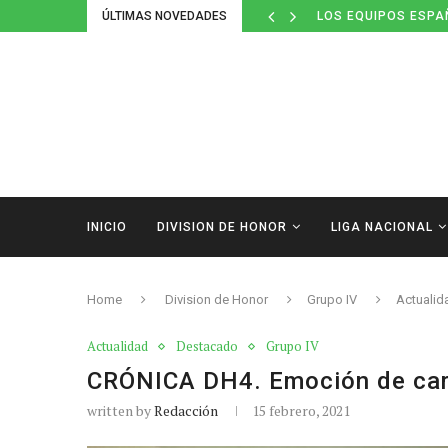
ÚLTIMAS NOVEDADES
DEFINIDOS LOS CAL
INICIO
DIVISION DE HONOR
LIGA NACIONAL
Home
Division de Honor
Grupo IV
Actualid
Actualidad
Destacado
Grupo IV
CRÓNICA DH4. Emoción de cara 
written by
Redacción
15 febrero, 2021