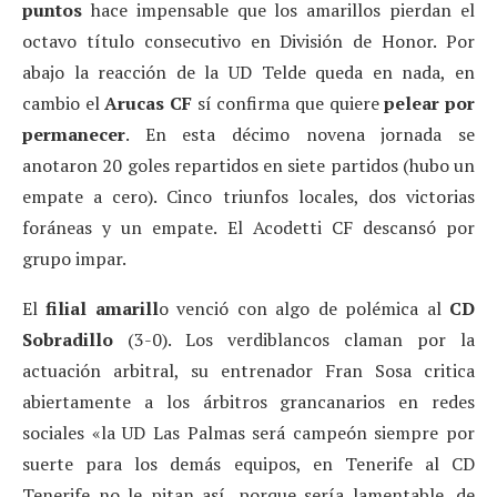
puntos
hace impensable que los amarillos pierdan el
octavo título consecutivo en División de Honor. Por
abajo la reacción de la UD Telde queda en nada, en
cambio el
Arucas CF
sí confirma que quiere
pelear por
permanecer
. En esta décimo novena jornada se
anotaron 20 goles repartidos en siete partidos (hubo un
empate a cero). Cinco triunfos locales, dos victorias
foráneas y un empate. El Acodetti CF descansó por
grupo impar.
El
filial amarill
o venció con algo de polémica al
CD
Sobradillo
(3-0). Los verdiblancos claman por la
actuación arbitral, su entrenador Fran Sosa critica
abiertamente a los árbitros grancanarios en redes
sociales «la UD Las Palmas será campeón siempre por
suerte para los demás equipos, en Tenerife al CD
Tenerife no le pitan así, porque sería lamentable, de