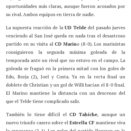
oportunidades más claras, aunque fueron acosados por
su rival. Ambos equipos en tierra de nadie.
La supuesta reacción de la
UD Telde
del pasado jueves
venciendo al San José queda en nada tras el desastroso
partido en su visita al
CD Marin
o (8-0). Los marinistas
consiguieron la segunda máxima goleada de la
temporada ante un rival que no estuvo en el campo. La
goleada se fraguó en la primera mitad con los goles de
Edu, Borja (2), Joel y Costa. Ya en la recta final un
doblete de Christian y un gol de Willi hacían el 8-0 final.
El Marino mantiene la distancia con un descenso del
que el Telde tiene complicado salir.
También lo tiene difícil el
CD Tahíche
, aunque un
nuevo triunfo casero sobre el
Estrella CF
mantiene viva
la esperanza (2-1). Los goles del partido llegaron en la