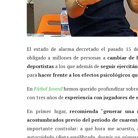
El estado de alarma decretado el pasado 15 d
obligado a millones de personas a
cambiar de 
deportistas
a los que además de
seguir ejercitá
para
hacer frente a los efectos psicológicos q
En
Fútbol Juvenil
hemos querido profundizar sobr
con tres años de
experiencia con jugadores de 
En primer lugar,
recomienda
“
generar una 
acostumbrados previo del periodo de cuaren
importante controlar: a qué hora me acuesto,
autocuidado (dieta equilibrada, dormir un número