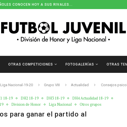
ÑOLES CONOCEN HOY A SUS RIVALES...
OTRAS COMPETICIONES
FOTOGALERÍAS
OTRAS TE
Liga Nacional-19-20
Grupo VIII
Actualidad
Consejos psicol
1 18-19
DH2 18-19
DH3 18-19
DH4 Actualidad 18-19
19
Division de Honor
Liga Nacional
Otros grupos
s para ganar el partido al