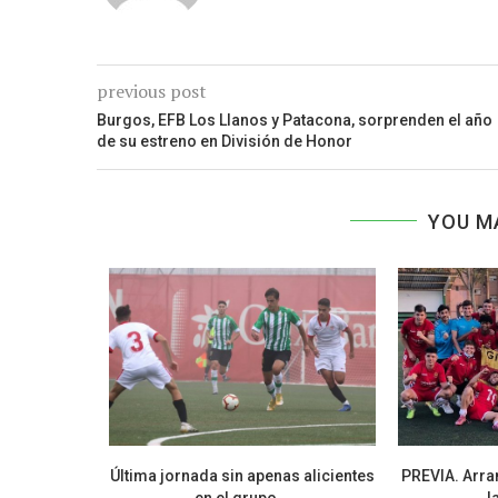
previous post
Burgos, EFB Los Llanos y Patacona, sorprenden el año
de su estreno en División de Honor
YOU M
ilar dan las
Última jornada sin apenas alicientes
PREVIA. Arran
en el grupo...
l