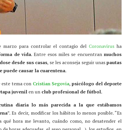
e marzo para controlar el contagio del
Coronavirus
ha
forma de vida
. Entre esos miles se encuentran
muchos
ndose desde sus casas
, se les aconseja seguir unas
pautas
ue puede causar la cuarentena
.
e este tema con
Cristian Segovia
,
psicólogo del deporte
etapa juvenil
en un
club profesional de fútbol.
rutina diaria lo más parecida a la que estábamos
tena
”. Es decir, modificar los hábitos lo menos posible. “Es
 a qué hora me levanto, cuándo como, no desatender el
 de horas adecuadas, el aseo personal…), los estudios, en