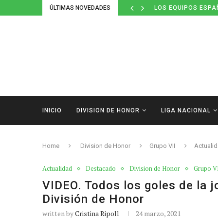
ÚLTIMAS NOVEDADES
DEFINIDOS LOS CAL
INICIO
DIVISION DE HONOR
LIGA NACIONAL
Home
Division de Honor
Grupo VII
Actuali
Actualidad
Destacado
Division de Honor
Grupo V
VIDEO. Todos los goles de la j
División de Honor
written by
Cristina Ripoll
24 marzo, 2021