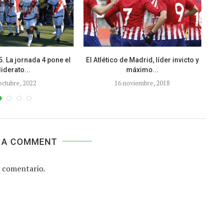
 La jornada 4 pone el
El Atlético de Madrid, líder invicto y
PR
liderato...
máximo...
octubre, 2022
16 noviembre, 2018
 A COMMENT
 comentario.