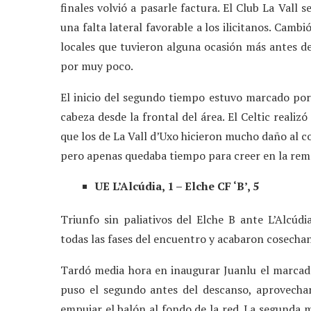
finales volvió a pasarle factura. El Club La Vall
una falta lateral favorable a los ilicitanos. Camb
locales que tuvieron alguna ocasión más antes de
por muy poco.
El inicio del segundo tiempo estuvo marcado por 
cabeza desde la frontal del área. El Celtic reali
que los de La Vall d’Uxo hicieron mucho daño al c
pero apenas quedaba tiempo para creer en la re
UE L’Alcúdia, 1 – Elche CF ‘B’, 5
Triunfo sin paliativos del Elche B ante L’Alcúdi
todas las fases del encuentro y acabaron cosechand
Tardó media hora en inaugurar Juanlu el marcad
puso el segundo antes del descanso, aprovecha
empujar el balón al fondo de la red. La segunda 