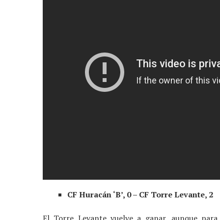
CF Huracán ‘B’, 0 – CF Torre Levante, 2
El Torre Levante vuelve a ganar, aunque par