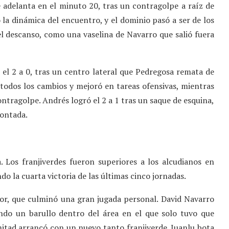
 se adelanta en el minuto 20, tras un contragolpe a raíz de
ió la dinámica del encuentro, y el dominio pasó a ser de los
l descanso, como una vaselina de Navarro que salió fuera
el 2 a 0, tras un centro lateral que Pedregosa remata de
zó todos los cambios y mejoró en tareas ofensivas, mientras
ontragolpe. Andrés logró el 2 a 1 tras un saque de esquina,
montada.
a. Los franjiverdes fueron superiores a los alcudianos en
o la cuarta victoria de las últimas cinco jornadas.
or, que culminó una gran jugada personal. David Navarro
ndo un barullo dentro del área en el que solo tuvo que
mitad arrancó con un nuevo tanto franjiverde. Juanlu bota