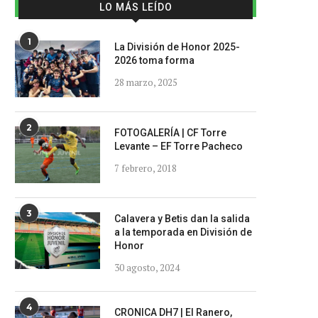
LO MÁS LEÍDO
1
La División de Honor 2025-
2026 toma forma
28 marzo, 2025
2
FOTOGALERÍA | CF Torre
Levante – EF Torre Pacheco
7 febrero, 2018
3
Calavera y Betis dan la salida
a la temporada en División de
Honor
30 agosto, 2024
4
CRONICA DH7 | El Ranero,