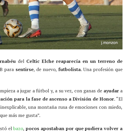
ernabéu
del
Celtic Elche
reaparecía en un terreno de
 B para
sentirse
, de nuevo,
futbolista
. Una profesión que
mpieza a jugar a fútbol y, a su vez, con ganas de
ayudar
a
icación para la fase de ascenso a División de Honor
. “El
n inexplicable, una montaña rusa de emociones con miedo,
o que más me gusta”.
ostó el
bazo
,
pocos apostaban por que pudiera volver a