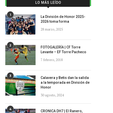
LO MÁS LEÍDO
1
La División de Honor 2025-
2026 toma forma
28 marzo, 2025
2
FOTOGALERÍA | CF Torre
Levante – EF Torre Pacheco
7 febrero, 2018
3
Calavera y Betis dan la salida
a la temporada en División de
Honor
30 agosto, 2024
4
CRONICA DH7 | El Ranero,