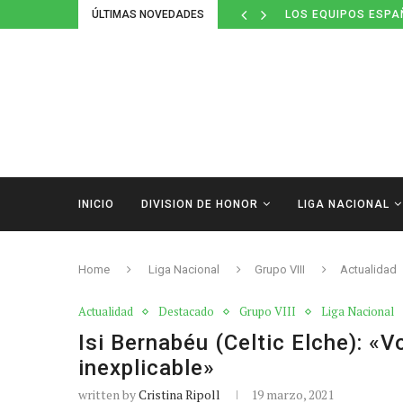
ÚLTIMAS NOVEDADES
DEFINIDOS LOS CAL
INICIO
DIVISION DE HONOR
LIGA NACIONAL
Home
Liga Nacional
Grupo VIII
Actualidad
Actualidad
Destacado
Grupo VIII
Liga Nacional
Isi Bernabéu (Celtic Elche): «V
inexplicable»
written by
Cristina Ripoll
19 marzo, 2021