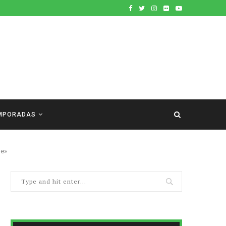
MPORADAS
le»