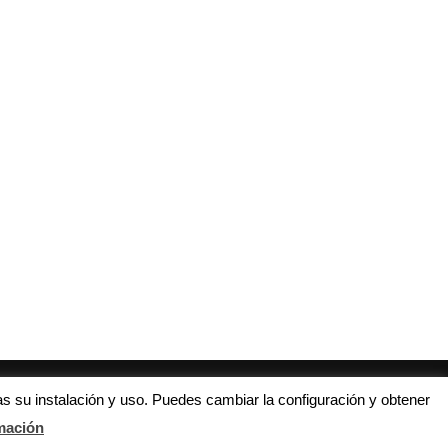
l Gandía de Rafa Vendrell va por
La jornada 21 examina la mejor
buen...
los...
4 noviembre, 2022
21 enero, 2017
s su instalación y uso. Puedes cambiar la configuración y obtener
mación