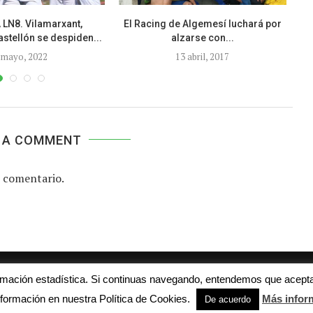
LN8. Vilamarxant,
El Racing de Algemesí luchará por
E
astellón se despiden...
alzarse con...
 mayo, 2022
13 abril, 2017
 A COMMENT
 comentario.
Aviso legal
Contacto
Colabora con nosotros
ormación estadística. Si continuas navegando, entendemos que acepta
© 2016 - futboljuvenil.es
formación en nuestra Política de Cookies.
Más infor
De acuerdo