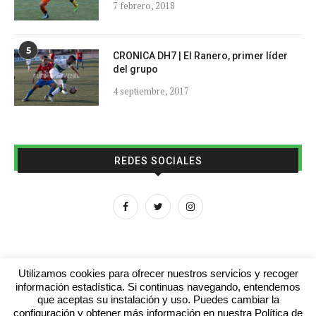
7 febrero, 2018
5
CRONICA DH7 | El Ranero, primer líder
del grupo
4 septiembre, 2017
REDES SOCIALES
Utilizamos cookies para ofrecer nuestros servicios y recoger
información estadística. Si continuas navegando, entendemos
que aceptas su instalación y uso. Puedes cambiar la
Aviso legal
Contacto
Colabora con nosotros
configuración y obtener más información en nuestra Política de