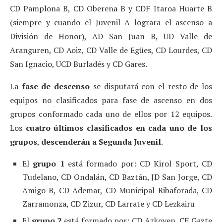
CD Pamplona B, CD Oberena B y CDF Itaroa Huarte B
(siempre y cuando el Juvenil A lograra el ascenso a
División de Honor), AD San Juan B, UD Valle de
Aranguren, CD Aoiz, CD Valle de Egües, CD Lourdes, CD
San Ignacio, UCD Burladés y CD Gares.
La
fase de descenso
se disputará con el resto de los
equipos no clasificados para fase de ascenso en dos
grupos conformado cada uno de ellos por 12 equipos.
Los
cuatro últimos clasificados en cada uno de los
grupos
,
descenderán a Segunda Juvenil
.
El
grupo 1
está formado por: CD Kirol Sport, CD
Tudelano, CD Ondalán, CD Baztán, JD San Jorge, CD
Amigo B, CD Ademar, CD Municipal Ribaforada, CD
Zarramonza, CD Zizur, CD Larrate y CD Lezkairu
El
grupo 2
está formado por: CD Azkoyen, CF Gazte