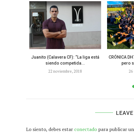
n se instala
Juanito (Calavera CF): “La liga está
CRÓNICA DH7
siendo competida...
pero 
18
22 noviembre, 2018
26
LEAVE
Lo siento, debes estar
conectado
para publicar un