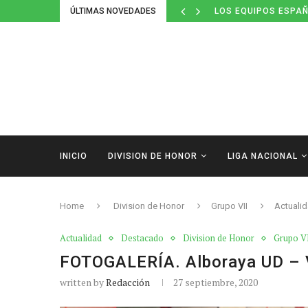
ÚLTIMAS NOVEDADES
LOS EQUIPOS ESPAÑ
INICIO
DIVISION DE HONOR
LIGA NACIONAL
Home
Division de Honor
Grupo VII
Actuali
Actualidad
Destacado
Division de Honor
Grupo V
FOTOGALERÍA. Alboraya UD – 
written by
Redacción
27 septiembre, 2020