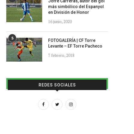
Jofre Carreras, autor del gol
más simbólico del Espanyol
en División de Honor
16 junio, 2020
5
FOTOGALERÍA | CF Torre
Levante – EF Torre Pacheco
7 febrero, 2018
REDES SOCIALES