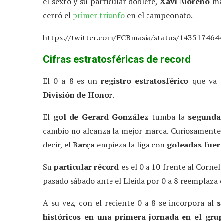
el sexto y su particular doblete,
Xavi Moreno
mar
cerró el
primer triunfo
en el campeonato.
https://twitter.com/FCBmasia/status/14351746
Cifras estratosféricas de record
El 0 a 8 es un
registro estratosférico
que va
División de Honor
.
El
gol de Gerard González
tumba la
segunda
cambio no alcanza la mejor marca. Curiosamente
decir, el
Barça
empieza la liga con
goleadas fuer
Su
particular récord
es el 0 a 10 frente al Corne
pasado sábado ante el Lleida por 0 a 8 reemplaza 
A su vez, con el reciente 0 a 8 se incorpora al
s
históricos en una primera jornada en el gr