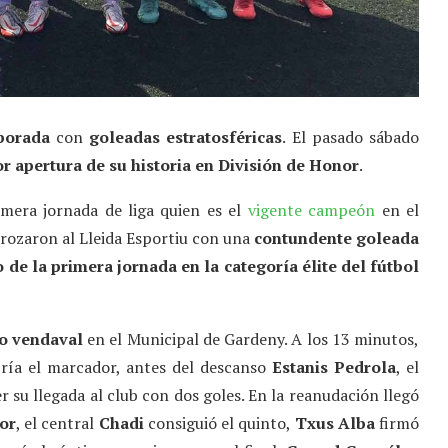
porada
con
goleadas estratosféricas
. El pasado sábado
r apertura de su historia en División de Honor
.
imera jornada de liga quien es el
vigente campeón
en el
trozaron al Lleida Esportiu con una
contundente goleada
de la primera jornada en la categoría élite del fútbol
co vendaval
en el Municipal de Gardeny. A los 13 minutos,
ría el marcador, antes del descanso
Estanis Pedrola
, el
r su llegada al club con dos goles. En la reanudación llegó
or
, el central
Chadi
consiguió el quinto,
Txus Alba
firmó