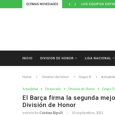
ÚLTIMAS NOVEDADES
LOS EQUIPOS ESPA
INICIO
DIVISION DE HONOR
LIGA NACIONAL
Home
Division de Honor
Grupo III
Actualid
Actualidad
Destacado
Division de Honor
Grupo II
El Barça firma la segunda mejo
División de Honor
written by
Cristina Ripoll
10 septiembre, 2021