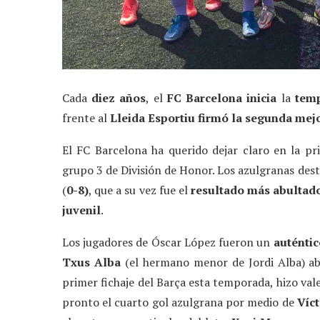
Cada
diez años
, el
FC Barcelona
inicia
la
tem
frente al
Lleida Esportiu
firmó la segunda mejo
El FC Barcelona ha querido dejar claro en la pr
grupo 3 de División de Honor. Los azulgranas des
(
0-8)
, que a su vez fue el
resultado más abultado 
juvenil
.
Los jugadores de Óscar López fueron un
auténti
Txus Alba
(el hermano menor de Jordi Alba) ab
primer fichaje del Barça esta temporada, hizo vale
pronto el cuarto gol azulgrana por medio de
Víct