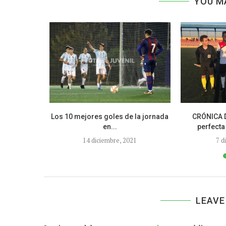
YOU M
 entrenador
Los 10 mejores goles de la jornada
CRÓNICA D
porada
en...
perfecta 
20
14 diciembre, 2021
7 d
LEAVE