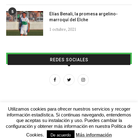
5
Elías Benali, la promesa argelino-
marroquí del Elche
1 octubre, 2021
REDES SOCIALES
Utilizamos cookies para ofrecer nuestros servicios y recoger
información estadística. Si continuas navegando, entendemos
que aceptas su instalación y uso. Puedes cambiar la
Aviso legal
Contacto
Colabora con nosotros
configuración y obtener más información en nuestra Política de
Cookies.
Más información
© 2016 - futboljuvenil.es
De acuerdo