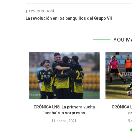
previous post
La revolución en los banquillos del Grupo VII
YOU M
 y Torre B
CRÓNICA LN8. La primera vuelta
CRÓNICA L
.
‘acaba’ sin sorpresas
c
1
11 enero, 2021
9 