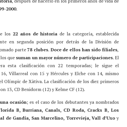
storia
, después de hacerlo en los primeros años de vida de
99-2000
.
de los
22 años de historia
de la categoría, establecida
ente en segunda posición por detrás de la División de
tomado parte
78 clubes
.
Doce de ellos han sido filiales
,
los que
suman un mayor número de participaciones
. El
era esta clasificación con 22 temporadas; le sigue el
16, Villarreal con 15 y Hércules y Elche con 14, mismo
l Olímpic de Xàtiva. La clasificación de los diez primeros
on 13, CD Benidorm (12) y Kelme CF (12).
 una ocasión
; es el caso de los debutantes ya nombrados
Florida B, Burriana, Canals, CD Roda, Cracks B, Los
eal de Gandía, San Marcelino, Torrevieja, Vall d’Uxo
y