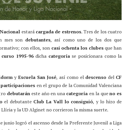
 Nacional
estará
cargada de estrenos
. Tres de los cuatro
un mes son
debutantes
, así como uno de los dos que
ormativo; con ellos, son
casi ochenta los clubes
que han
l
curso 1995-96
dicha
categoría
se posicionara como la
idorm
y
Escuela San José
, así como el
descenso
del
CF
participaciones
en el grupo de la Comunidad Valenciana
atro
debutarán
este año en una
categoría
en la que
no es
o
el debutante
Club La Vall lo consiguió
, y lo hizo de
Llíria y la UD Alginet no corrieron la misma suerte.
e junio logró el ascenso desde la Preferente Juvenil a Liga