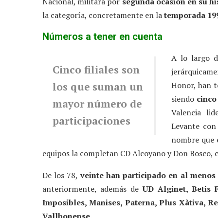
Nacional, militará por
segunda ocasión en su hi
la categoría, concretamente en la
temporada 19
Números a tener en cuenta
A lo largo 
Cinco filiales son
jerárquicam
los que
suman un
Honor, han 
siendo
cinco
mayor número de
Valencia lid
participaciones
Levante con 
nombre que e
equipos la completan CD Alcoyano y Don Bosco, c
De los 78,
veinte
han participado en al menos
anteriormente, además de
UD Alginet, Betis 
Imposibles, Manises, Paterna, Plus Xàtiva, R
Vallbonense
.