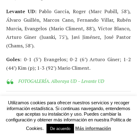
Levante UD:
Pablo García, Roger (Marc Pubill, 58′),
Álvaro Guillén, Marcos Cano, Fernando Villar, Rubén
Murcia, Evangelos (Mario Climent, 88′), Víctor Blanco,
Arturo Giner (Juanki, 75′), Javi Jiménez, José Pastor
(Chams, 58′).
Goles
: 0-1 (3’) Evangelos; 0-2 (6’) Arturo Giner; 1-2
(44’) Kim (p); 1-3 (92’) Mario Climent.
FOTOGALERÍA. Alboraya UD – Levante UD
CF Torre Levante, 0 – CD Castellón, 2
Utilizamos cookies para ofrecer nuestros servicios y recoger
información estadística. Si continuas navegando, entendemos
que aceptas su instalación y uso. Puedes cambiar la
El Castellón sumó frente al Torre Levante la primera
configuración y obtener más información en nuestra Política de
victoria de la temporada. Los albinegros se fueron al
Cookies.
Más información
De acuerdo
descanso con el partido encarrilado, pero tuvieron que