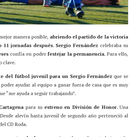
a mejor manera posible,
abriendo el partido de la victoria
o 11 jornadas después
.
Sergio Fernández
celebraba su
eses
confía en poder
festejar la permanencia
. Para ello,
o clave.
te del fútbol juvenil para un Sergio Fernández
que se
 poder ayudar al equipo a ganar fuera de casa que es muy
ue “me ayuda a seguir trabajando”.
 Cartagena
para su
estreno en División de Honor
. Una
 Desde alevín hasta juvenil de segundo año perteneció al
 del CD Roda.