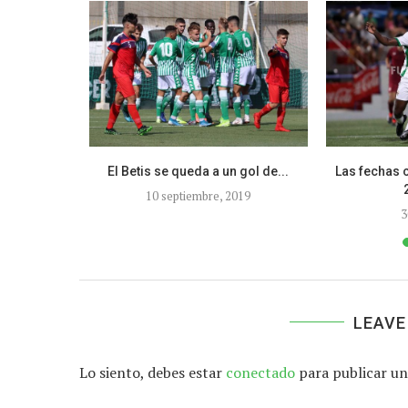
ón de Honor
El Betis se queda a un gol de...
Las fechas 
10 septiembre, 2019
2
3
LEAVE
Lo siento, debes estar
conectado
para publicar un