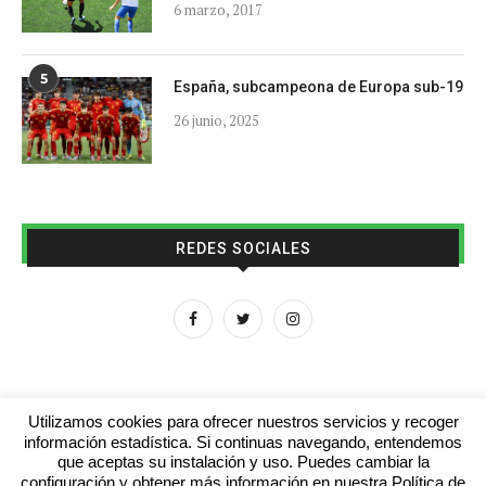
6 marzo, 2017
5
España, subcampeona de Europa sub-19
26 junio, 2025
REDES SOCIALES
Utilizamos cookies para ofrecer nuestros servicios y recoger
información estadística. Si continuas navegando, entendemos
que aceptas su instalación y uso. Puedes cambiar la
Aviso legal
Contacto
Colabora con nosotros
configuración y obtener más información en nuestra Política de