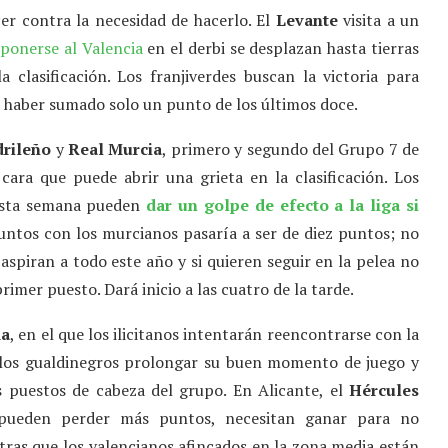
cer contra la necesidad de hacerlo. El
Levante
visita a un
ponerse al Valencia
en el derbi se desplazan hasta tierras
 clasificación. Los franjiverdes buscan la victoria para
de haber sumado solo un punto de los últimos doce.
drileño
y
Real Murcia
, primero y segundo del Grupo 7 de
ara que puede abrir una grieta en la clasificación. Los
 esta semana pueden
dar un golpe de efecto a la liga si
puntos con los murcianos pasaría a ser de diez puntos; no
piran a todo este año y si quieren seguir en la pelea no
imer puesto. Dará inicio a las cuatro de la tarde.
a
, en el que los ilicitanos intentarán reencontrarse con la
 y los gualdinegros prolongar su buen momento de juego y
s puestos de cabeza del grupo. En Alicante, el
Hércules
 pueden perder más puntos, necesitan ganar para no
tras que los valencianos afincados en la zona media están