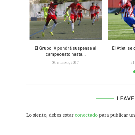
ispas por el
El Grupo IV pondrá suspense al
El Atleti s
campeonato hasta...
8
20 marzo, 2017
21
LEAVE
Lo siento, debes estar
conectado
para publicar un