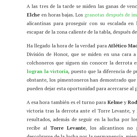
A las tres de la tarde se miden las ganas de ven
Elche
en horas bajas. Los
granotas después de im
alicantinas para proseguir con su escalada en la
escapar de la zona caliente de la tabla, después 
Ha llegado la hora de la verdad para
Atlético Ma
División de Honor, que se miden en una cara a c
colchoneros que siguen sin conocer la derrota
logran la victoria
, puesto que la diferencia de 
obstante, los pimentoneros han demostrado que as
pueden dejar esta oportunidad para acercarse al pr
A esa hora también es el turno para
Kelme
y
Rod
victoria tras la derrota ante el Torre Levante,
resultados, además de seguir en la lucha por lo
recibe al
Torre Levante
, los alicantinos no
descolgarse de la lucha por la permanencia, mien