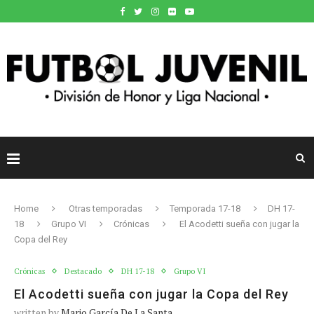
Home
Otras temporadas
Temporada 17-18
DH 17-
18
Grupo VI
Crónicas
El Acodetti sueña con jugar la
Copa del Rey
Crónicas
Destacado
DH 17-18
Grupo VI
El Acodetti sueña con jugar la Copa del Rey
written by
Mario García De La Santa