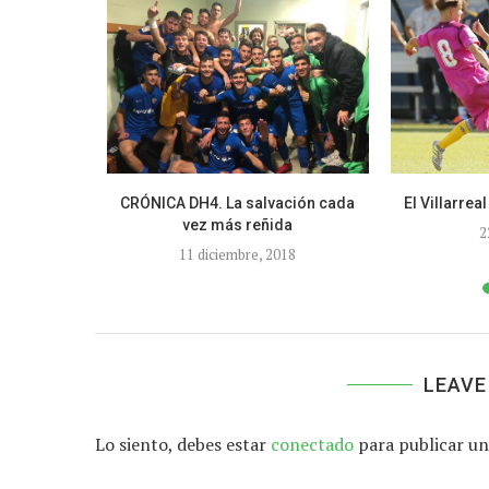
ple ante el
CRÓNICA DH4. La salvación cada
El Villarreal
.
vez más reñida
2
11 diciembre, 2018
LEAVE
Lo siento, debes estar
conectado
para publicar un