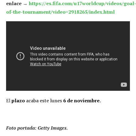
enlace →
https://es.fifa.com/u17worldcup/videos/goal
of-the-tournament/video=2918265/index.html
El
plazo
acaba este lunes
6 de noviembre
.
Foto portada: Getty Images.