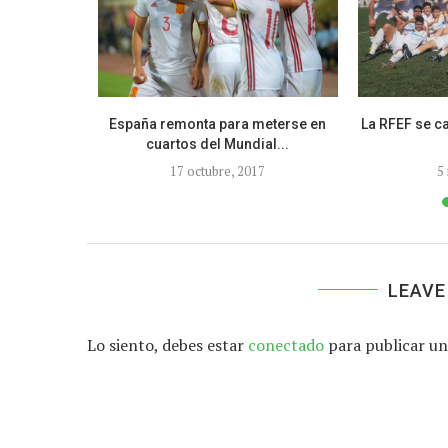
ia y FC
España remonta para meterse en
La RFEF se c
ara...
cuartos del Mundial...
019
17 octubre, 2017
5
LEAVE
Lo siento, debes estar
conectado
para publicar un