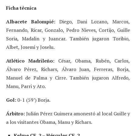
Ficha técnica
Albacete Balompié:
Diego, Dani Lozano, Marcos,
Fernando, Ricar, Gonzalo, Pedro Nieves, Cortijo, Guille
Soria, Madalin y Juancar. También jugaron Toribio,
Albet, Josemi y Joselu.
Atlético Madrileño:
César, Obama, Rubén, Carlos,
Álvaro Pérez, Richars, Álvaro Juan, Ferreras, Borja,
Manuel de Palma y Cirre. También jugaron Alfredo,
Manu, Parri y Ato.
Gol:
0-1 (59’) Borja.
Árbitro:
Julián Pérez Guimera amonestó al local Guille y
a los visitantes Obama, Manu y Richars.
Kelme CF, 2 – Hércules CF, 2