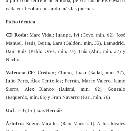
a punto de sentenciar el Roda, pero a los de Pere Martí
cada vez les iban pesando más las piernas.
Ficha técnica
CD Roda:
Marc Vidal; Juanpe, Ivi (Goyo, min. 62), José
Manuel, Jesús, Beitia, Lara (Galdón, min. 53), Lamadrid,
Dani Ruiz (Pablo Orea, min. 73), Luis (Ahn, min. 57) y
Nacho.
Valencia CF:
Cristian; Chimo, Iñaki (Badal, min. 37),
Julio Peris, Álex Centelles; Ferrán, Marco Valero, Jaime
Sierra, Álex Blanco (Luismi, min. 62), Gonzalo
(Esquerdo, min. 66) y Fran Navarro (Fari, min. 76)
Gol:
1-0 (13’) Luis Hernáiz
Árbitro:
Bueno Miralles (Baix Maestrat). A los locales