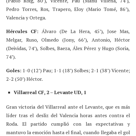
(Pablo Roig, 80’), Vicente, Pau (Manu Villena, 74’),
Pedro Torres, Ros, Trapero, Eloy (Mario Tomé, 86’),
Valencia y Ortega.
Hércules CF:
Álvaro (De La Hera, 45’), Jose Mas,
Melgar, Ruso, Olmedo (Jony, 66’), Antonio, Héctor
(Deividas, 74’), Solbes, Baeza, Álex Pérez y Hugo (Soria,
74’).
Goles:
1-0 (12’) Pau; 1-1 (18’) Solbes; 2-1 (38’) Vicente;
2-2 (50’) Héctor.
Villarreal CF, 2 – Levante UD, 1
Gran victoria del Villarreal ante el Levante, que es más
líder tras el desliz del Valencia horas antes contra el
Roda. El partido cumplió con las expectativas y
mantuvo la emoción hasta el final, cuando llegaba el gol