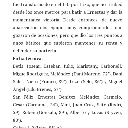
fue transformado en el 1-0 por Irizo, que no titubeó
desde los once metros para batir a Ernestas y dar la
momentánea victoria. Desde entonces, de nuevo
aparecieron dos equipos muy comprometidos, que
gozaron de ocasiones, pero que dio los tres puntos a
unos béticos que supieron mantener su renta y
defender su portería.
Ficha técnica.
Betis: Josemi, Esteban, Julio, Maristany, Carbonell,
Migue Rodríguez, Meléndez (Dani Moreno, 72’), Dani
Sales, Nieto (Franco, 89’), Irizo (Selu, 86’) y Miguel
Ángel (Edu Brenes, 67’).
San Félix: Ernestas, Benítez, Meléndez, Carmelo,
César (Carmona, 74’), Mini, Juan Cruz, Sato (Rodri,
59), Rubén (Gonzalo, 89’), Alberto y Lucas (Styven,
80’).
Goles: 1-0 (Irizo, 58’ p.).