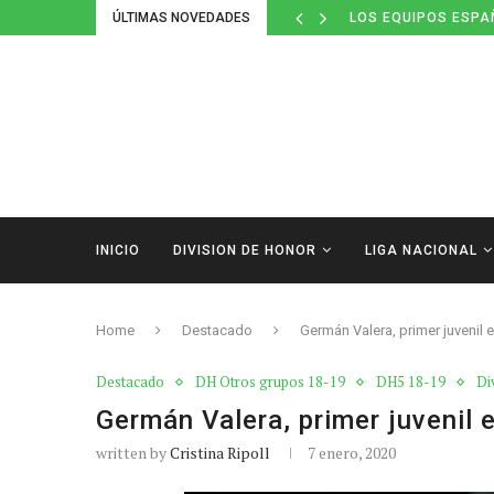
ÚLTIMAS NOVEDADES
LOS EQUIPOS ESPA
INICIO
DIVISION DE HONOR
LIGA NACIONAL
Home
Destacado
Germán Valera, primer juvenil 
Destacado
DH Otros grupos 18-19
DH5 18-19
Di
Germán Valera, primer juvenil 
written by
Cristina Ripoll
7 enero, 2020