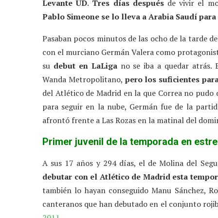
Levante UD
.
Tres días
después
de vivir el m
Pablo Simeone se lo lleva a Arabia Saudí para
Pasaban pocos minutos de las ocho de la tarde d
con el murciano Germán Valera como protagonista
su
debut en LaLiga
no se iba a quedar atrás.
Wanda Metropolitano,
pero los
suficientes par
del Atlético de Madrid en la que Correa no pudo d
para seguir en la nube, Germán fue de la partida
afrontó frente a Las Rozas en la matinal del domi
Primer juvenil de la temporada en estre
A sus 17 años y 294 días, el de Molina del Segu
debutar con el Atlético de Madrid esta tempo
también lo hayan conseguido Manu Sánchez, Ro
canteranos que han debutado en el conjunto rojib
2011
.