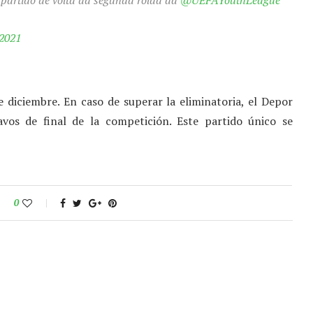
 partido de volta da segunda rolda da
@UEFAYouthLeague
2021
e diciembre. En caso de superar la eliminatoria, el Depor
avos de final de la competición. Este partido único se
0