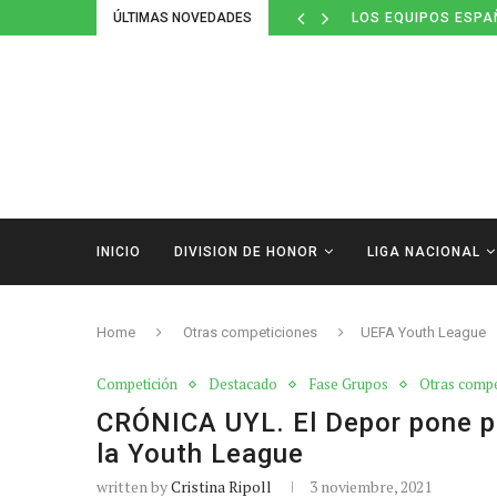
ÚLTIMAS NOVEDADES
LOS EQUIPOS ESPA
INICIO
DIVISION DE HONOR
LIGA NACIONAL
Home
Otras competiciones
UEFA Youth League
Competición
Destacado
Fase Grupos
Otras compe
CRÓNICA UYL. El Depor pone pi
la Youth League
written by
Cristina Ripoll
3 noviembre, 2021