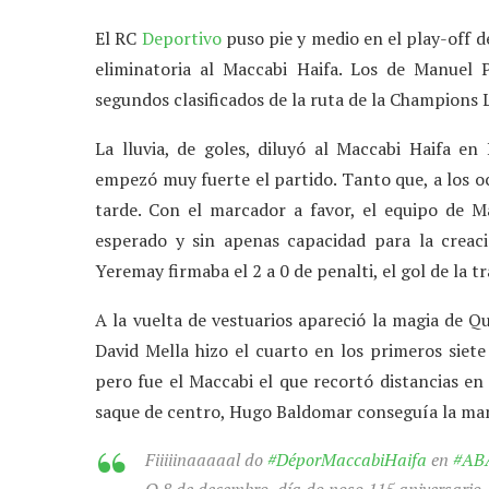
El RC
Deportivo
puso pie y medio en el play-off d
eliminatoria al Maccabi Haifa. Los de Manuel
segundos clasificados de la ruta de la Champions 
La lluvia, de goles, diluyó al Maccabi Haifa e
empezó muy fuerte el partido. Tanto que, a los o
tarde. Con el marcador a favor, el equipo de 
esperado y sin apenas capacidad para la creaci
Yeremay firmaba el 2 a 0 de penalti, el gol de la t
A la vuelta de vestuarios apareció la magia de Q
David Mella hizo el cuarto en los primeros siet
pero fue el Maccabi el que recortó distancias en e
saque de centro, Hugo Baldomar conseguía la man
Fiiiiinaaaaal do
#DéporMaccabiHaifa
en
#AB