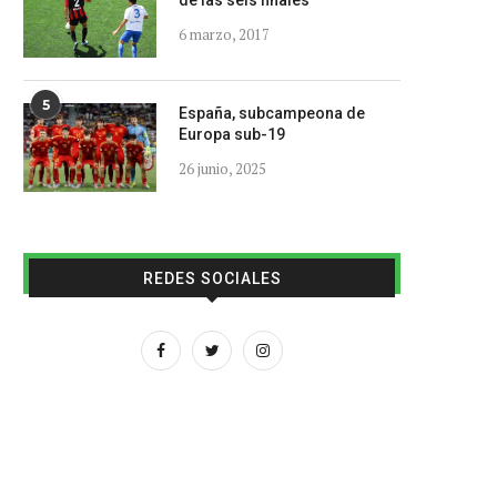
de las seis finales
6 marzo, 2017
5
España, subcampeona de
Europa sub-19
26 junio, 2025
REDES SOCIALES