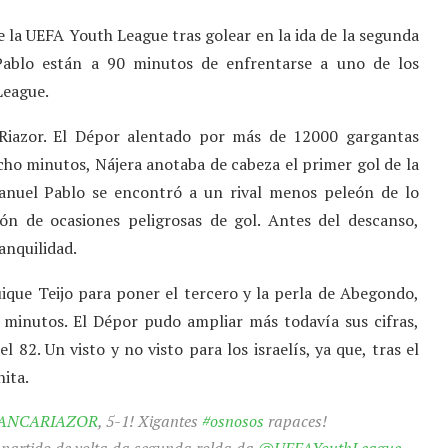
e la UEFA Youth League tras golear en la ida de la segunda
 Pablo están a 90 minutos de enfrentarse a uno de los
League.
n Riazor. El Dépor alentado por más de 12000 gargantas
cho minutos, Nájera anotaba de cabeza el primer gol de la
Manuel Pablo se encontró a un rival menos peleón de lo
ón de ocasiones peligrosas de gol. Antes del descanso,
ranquilidad.
uique Teijo para poner el tercero y la perla de Abegondo,
e minutos. El Dépor pudo ampliar más todavía sus cifras,
l 82. Un visto y no visto para los israelís, ya que, tras el
ita.
ANCARIAZOR
, 5-1! Xigantes
#osnosos
rapaces!