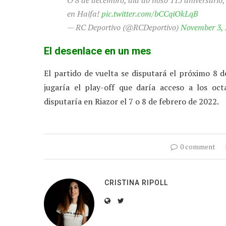
O 8 de decembro, día do noso 115 aniversario,
en Haifa!
pic.twitter.com/bCCqiOkLqB
— RC Deportivo (@RCDeportivo)
November 3, 
El desenlace en un mes
El partido de vuelta se disputará el próximo 8 d
jugaría el play-off que daría acceso a los oct
disputaría en Riazor el 7 o 8 de febrero de 2022.
0 comment
CRISTINA RIPOLL