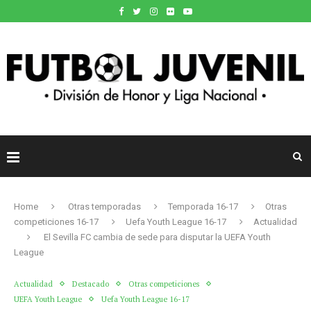
Home
Otras temporadas
Temporada 16-17
Otras
competiciones 16-17
Uefa Youth League 16-17
Actualidad
El Sevilla FC cambia de sede para disputar la UEFA Youth
League
Actualidad
Destacado
Otras competiciones
UEFA Youth League
Uefa Youth League 16-17