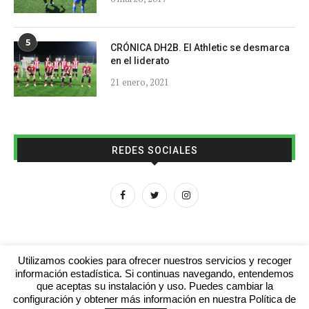
5
CRÓNICA DH2B. El Athletic se desmarca
en el liderato
21 enero, 2021
REDES SOCIALES
Utilizamos cookies para ofrecer nuestros servicios y recoger
información estadística. Si continuas navegando, entendemos
que aceptas su instalación y uso. Puedes cambiar la
Aviso legal
Contacto
Colabora con nosotros
configuración y obtener más información en nuestra Política de