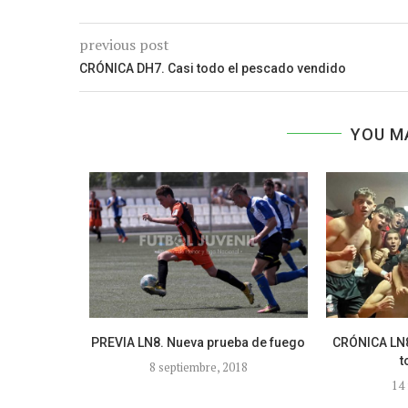
previous post
CRÓNICA DH7. Casi todo el pescado vendido
YOU M
coyano –
PREVIA LN8. Nueva prueba de fuego
CRÓNICA LN8
rm...
t
8 septiembre, 2018
8
14