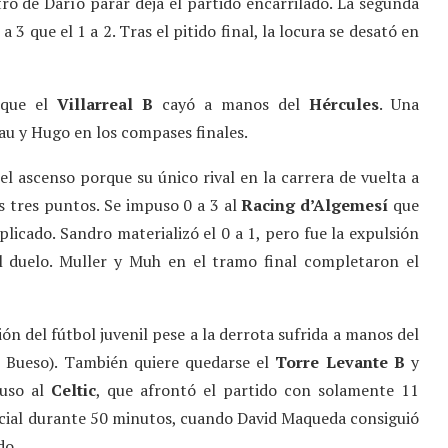
ro de Darío parar deja el partido encarrilado. La segunda
 3 que el 1 a 2. Tras el pitido final, la locura se desató en
orque el
Villarreal B
cayó a manos del
Hércules
. Una
Blau y Hugo en los compases finales.
el ascenso porque su único rival en la carrera de vuelta a
s tres puntos. Se impuso 0 a 3 al
Racing d’Algemesí
que
icado. Sandro materializó el 0 a 1, pero fue la expulsión
el duelo. Muller y Muh en el tramo final completaron el
ón del fútbol juvenil pese a la derrota sufrida a manos del
o Bueso). También quiere quedarse el
Torre Levante B
y
puso al
Celtic
, que afrontó el partido con solamente 11
nicial durante 50 minutos, cuando David Maqueda consiguió
do.