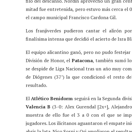
filo del descanso. Nordin aprovechó un gran cent
mitad fue entretenida, pero estuvo más cerca el 0 a
el campo municipal Francisco Cardona Gil.
Los franjiverdes pudieron cantar el alirón p
finalísima intensa que decidió el acierto de Isra 
El equipo alicantino ganó, pero no pudo festejar 
División de Honor, el
Patacona
, también sumó lo
se despide de Liga Nacional tras un año muy compl
de Diógenes (37’) la que condicionó el resto d
resultado.
El
Atlético Benidorm
seguirá en la Segunda divisi
Valencia B
(3-0: Alex Gurendal [2x+], Alejandr
muestra de ello fue el 3 a 0 con el que se im
jugadores. Los ilicitanos aguantaron el empate i
abrir la lata. Nico Sorni y Ori ampliaron el resulta