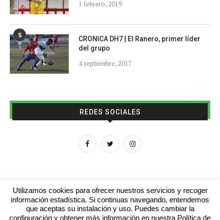
1 febrero, 2019
5
CRONICA DH7 | El Ranero, primer líder
del grupo
4 septiembre, 2017
REDES SOCIALES
Utilizamos cookies para ofrecer nuestros servicios y recoger
información estadística. Si continuas navegando, entendemos
que aceptas su instalación y uso. Puedes cambiar la
Aviso legal
Contacto
Colabora con nosotros
configuración y obtener más información en nuestra Política de