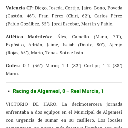
Valencia CF:
Diego, Joseda, Cortijo, Jairo, Bono, Poveda
(Gastón, 46’), Fran Pérez (Chiri, 62’), Carlos Pérez
(Pablo Gozálbez, 55’), Jordi Escobar, Martín y Pablo.
Atlético Madrileño:
Álex, Camello (Manu, 70’),
Expósito, Adrián, Jaime, Isaiah (Doute, 80’), Ajenjo
(Rojas, 65’), Mario, Tenas, Soto e Iván.
Goles:
0-1 (36’) Mario; 1-1 (82’) Cortijo; 1-2 (88’)
Mario.
Racing de Algemesí, 0 – Real Murcia, 1
VICTORIO DE HARO. La decimotercera jornada
enfrentaba a dos equipos en el Municipal de Algemesí
con urgencia de sumar en su casillero. Los locales
comenzaron un punto más fuerte y llegaban con más