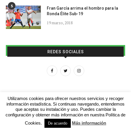
5
Fran García arrima el hombro para la
Ronda Élite Sub-19
19 marzo, 2018
REDES SOCIALES
Utilizamos cookies para ofrecer nuestros servicios y recoger
información estadística. Si continuas navegando, entendemos
que aceptas su instalación y uso. Puedes cambiar la
Aviso legal
Contacto
Colabora con nosotros
configuración y obtener más información en nuestra Política de
Cookies.
Más información
© 2016 - futboljuvenil.es
De acuerdo