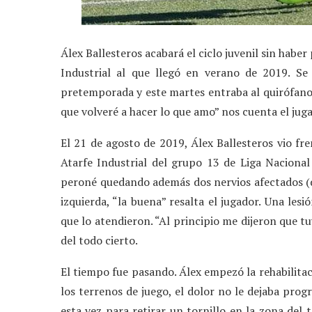
Álex Ballesteros acabará el ciclo juvenil sin habe
Industrial al que llegó en verano de 2019. Se
pretemporada y este martes entraba al quirófano
que volveré a hacer lo que amo” nos cuenta el jug
El 21 de agosto de 2019, Álex Ballesteros vio fr
Atarfe Industrial del grupo 13 de Liga Nacional
peroné quedando además dos nervios afectados (de
izquierda, “la buena” resalta el jugador. Una le
que lo atendieron. “Al principio me dijeron que tu
del todo cierto.
El tiempo fue pasando. Álex empezó la rehabilitac
los terrenos de juego, el dolor no le dejaba prog
esta vez para retirar un tornillo en la zona del 