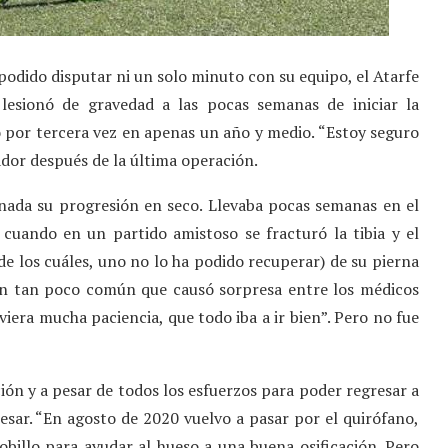
r podido disputar ni un solo minuto con su equipo, el Atarfe
 lesionó de gravedad a las pocas semanas de iniciar la
 por tercera vez en apenas un año y medio. “Estoy seguro
ador después de la última operación.
enada su progresión en seco. Llevaba pocas semanas en el
 cuando en un partido amistoso se fracturó la tibia y el
 los cuáles, uno no lo ha podido recuperar) de su pierna
sión tan poco común que causó sorpresa entre los médicos
viera mucha paciencia, que todo iba a ir bien”. Pero no fue
ión y a pesar de todos los esfuerzos para poder regresar a
resar. “En agosto de 2020 vuelvo a pasar por el quirófano,
tobillo para ayudar al hueso a una buena osificación. Pero