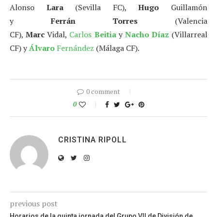
Alonso
Lara
(Sevilla FC),
Hugo
Guillamón
y
Ferrán
Torres
(Valencia
CF),
Marc
Vidal,
Carlos
Beitia
y
Nacho Díaz
(Villarreal
CF) y
Álvaro
Fernández
(Málaga CF).
0 comment
0
CRISTINA RIPOLL
previous post
Horarios de la quinta jornada del Grupo VII de División de