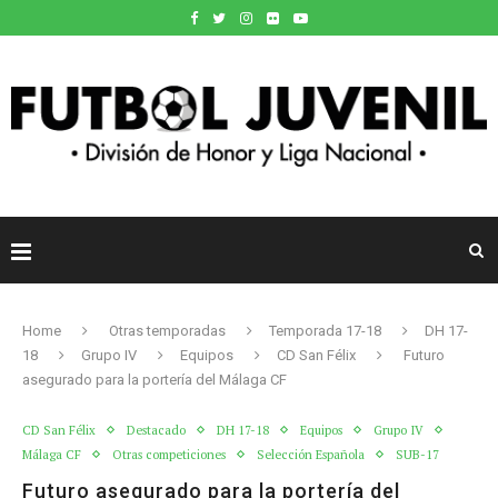
Home
Otras temporadas
Temporada 17-18
DH 17-
18
Grupo IV
Equipos
CD San Félix
Futuro
asegurado para la portería del Málaga CF
CD San Félix
Destacado
DH 17-18
Equipos
Grupo IV
Málaga CF
Otras competiciones
Selección Española
SUB-17
Futuro asegurado para la portería del