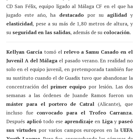
CD San Félix, equipo ligado al Málaga CF en el que ha
jugado este año, ha
destacado
por su
agilidad
y
elasticidad
, pese a su más de 1,80 metros de altura, y
su
seguridad en las salidas
, además de su
colocación
.
Kellyan García
tomó el
relevo a Samu Casado en el
Juvenil A del Málaga
el pasado verano. En realidad no
solo en el equipo juvenil, en pretemporada también fue
su sustituto cuando el de Guadix tuvo que abandonar la
concentración del
primer equipo
por lesión. Las dos
semanas a las órdenes de Juande Ramos fueron un
máster para el portero de Catral
(Alicante), que
incluso fue
convocado para el Trofeo Carranza
.
Después
aplicó
todo ese
aprendizaje
en
Liga
y
paseó
sus virtudes
por varios campos europeos en la
UEFA
Youth League
. Pero fue, aprovechando las cámaras de